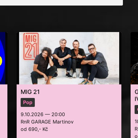
MIG 21
I
Pop
9.10.2026 — 20:00
1
RnR GARAGE Martinov
R
od 690,- Kč
o