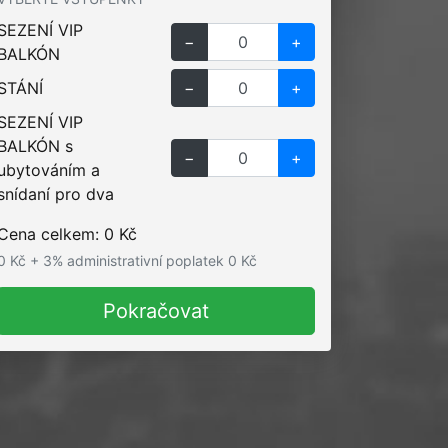
SEZENÍ VIP
−
+
BALKÓN
STÁNÍ
−
+
SEZENÍ VIP
BALKÓN s
−
+
ubytováním a
snídaní pro dva
Cena celkem:
0
Kč
0
Kč + 3% administrativní poplatek
0
Kč
Pokračovat