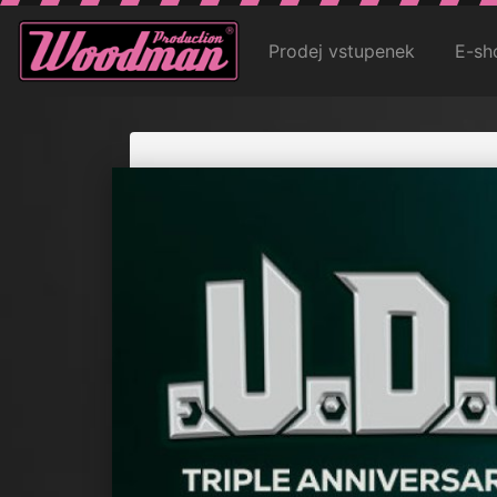
Prodej vstupenek
E-sh