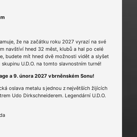
um
muje, že na začátku roku 2027 vyrazí na své
ém navštíví hned 32 měst, klubů a hal po celé
ce, budete mít hned dvě možnosti vidět a slyšet
 skupinu U.D.O. na tomto slavnostním turné!
rage a 9. února 2027 v brněnském Sonu!
ká oslava metalu s jednou z největších žijících
trem Udo Dirkschneiderem. Legendární U.D.O.
Uda