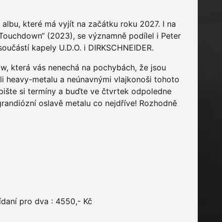
albu, které má vyjít na začátku roku 2027. I na
Touchdown“ (2023), se významně podílel i Peter
u součástí kapely U.D.O. i DIRKSCHNEIDER.
w, která vás nenechá na pochybách, že jsou
áli heavy-metalu a neúnavnými vlajkonoši tohoto
 pište si termíny a buďte ve čtvrtek odpoledne
o grandiózní oslavě metalu co nejdříve! Rozhodně
daní pro dva : 4550,- Kč