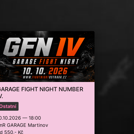
GARAGE FIGHT NIGHT NUMBER
V.
Ostatní
0.10.2026 — 18:00
nR GARAGE Martinov
d 550,- Kč