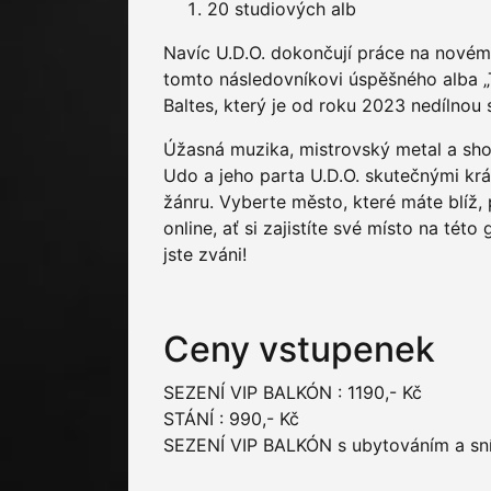
20 studiových alb
Navíc U.D.O. dokončují práce na novém 
tomto následovníkovi úspěšného alba „
Baltes, který je od roku 2023 nedílno
Úžasná muzika, mistrovský metal a sho
Udo a jeho parta U.D.O. skutečnými kr
žánru. Vyberte město, které máte blíž,
online, ať si zajistíte své místo na tét
jste zváni!
Ceny vstupenek
SEZENÍ VIP BALKÓN : 1190,- Kč
STÁNÍ : 990,- Kč
SEZENÍ VIP BALKÓN s ubytováním a sní