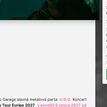
do Garage slavná metalová parta
U.D.O.
Koncert
y Tour Euripe 2027
v pondělí 8.února 2027 od