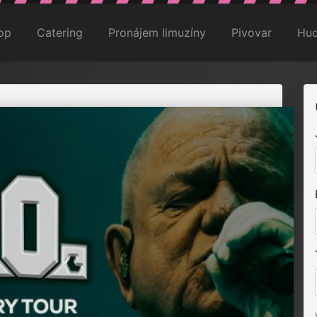
op
Catering
Pronájem limuzíny
Pivovar
Hud