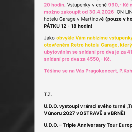
20 hodin
.
Vstupenky v ceně
990,- Kč n
možno zakoupit od 30.4.2026
ON LIN
hotelu Garage v Martinově
(pouze v ho
PÁTKU 12 - 18 hodin!
Jako
obvykle Vám nabízíme vstupenky
otevřeném Retro hotelu Garage, který 
ubytováním se snídaní pro dva je za 4
snídaní
pro dva za 4550,- Kč.
Těšíme se na Vás Pragokoncert, P.Koh
T.Z.
U.D.O. vystoupí v rámci svého turné „T
V únoru 2027 v OSTRAVĚ a v BRNĚ!
U.D.O. – Triple Anniversary Tour Eur