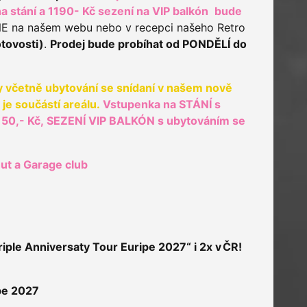
a stání a 1190- Kč sezení na VIP balkón
bude
E na našem webu nebo v recepci našeho Retro
tovosti)
.
Prodej bude probíhat od PONDĚLÍ do
 včetně ubytování se snídaní v našem nově
je součástí areálu.
Vstupenka na STÁNÍ s
150,- Kč,
SEZENÍ VIP BALKÓN s ubytováním se
ut a Garage club
riple Anniversaty Tour Euripe 2027“ i 2x v ČR!
ope 2027