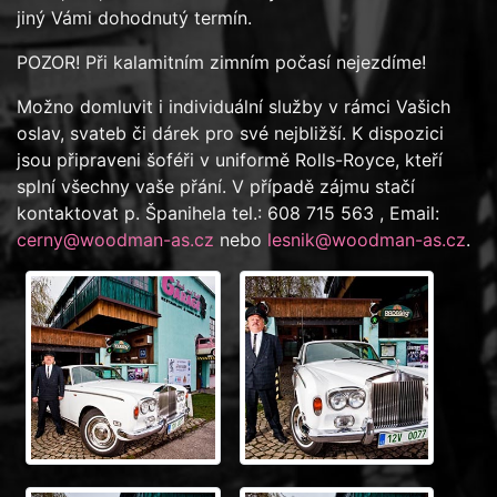
jiný Vámi dohodnutý termín.
POZOR! Při kalamitním zimním počasí nejezdíme!
Možno domluvit i individuální služby v rámci Vašich
oslav, svateb či dárek pro své nejbližší. K dispozici
jsou připraveni šoféři v uniformě Rolls-Royce, kteří
splní všechny vaše přání. V případě zájmu stačí
kontaktovat p. Španihela tel.: 608 715 563 , Email:
cerny@woodman-as.cz
nebo
lesnik@woodman-as.cz
.