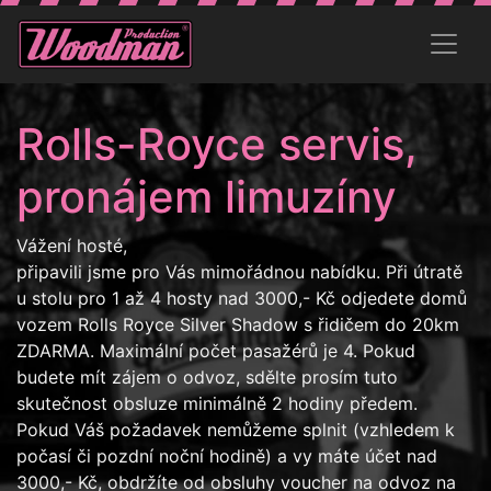
Rolls-Royce servis,
pronájem limuzíny
Vážení hosté,
připavili jsme pro Vás mimořádnou nabídku. Při útratě
u stolu pro 1 až 4 hosty nad 3000,- Kč odjedete domů
vozem Rolls Royce Silver Shadow s řidičem do 20km
ZDARMA. Maximální počet pasažérů je 4. Pokud
budete mít zájem o odvoz, sdělte prosím tuto
skutečnost obsluze minimálně 2 hodiny předem.
Pokud Váš požadavek nemůžeme splnit (vzhledem k
počasí či pozdní noční hodině) a vy máte účet nad
3000,- Kč, obdržíte od obsluhy voucher na odvoz na