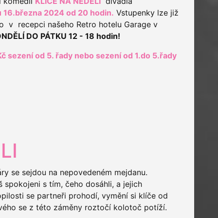
í komedii
KLÍČE NA NEDĚLI
divadla
 16.března 2024 od 20 hodin.
Vstupenky lze již
o v recepci našeho Retro hotelu Garage v
ONDĚLÍ DO PÁTKU 12 - 18 hodin!
Kč
sezení od 5. řady
nebo sezení od 1.do 5.řady
LI
áry se sejdou na nepovedeném mejdanu.
iš spokojeni s tím, čeho dosáhli, a jejich
pilosti se partneři prohodí, vymění si klíče od
vého se z této záměny roztočí kolotoč potíží.