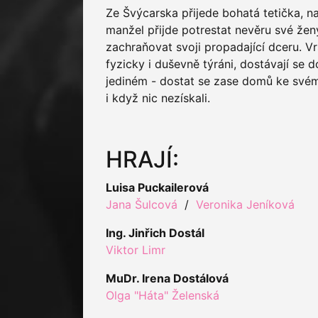
Ze Švýcarska přijede bohatá tetička, 
manžel přijde potrestat nevěru své žen
zachraňovat svoji propadající dceru. V
fyzicky i duševně týráni, dostávají se d
jediném - dostat se zase domů ke svém
i když nic nezískali.
HRAJÍ:
Luisa Puckailerová
Jana Šulcová
/
Veronika Jeníková
Ing. Jinřich Dostál
Viktor Limr
MuDr. Irena Dostálová
Olga "Háta" Želenská