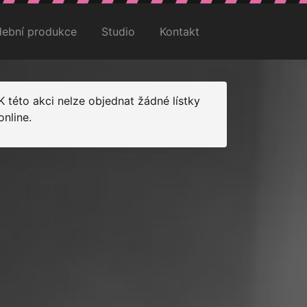
ební produkce
Studio
Kontakt
K této akci nelze objednat žádné lístky
online.