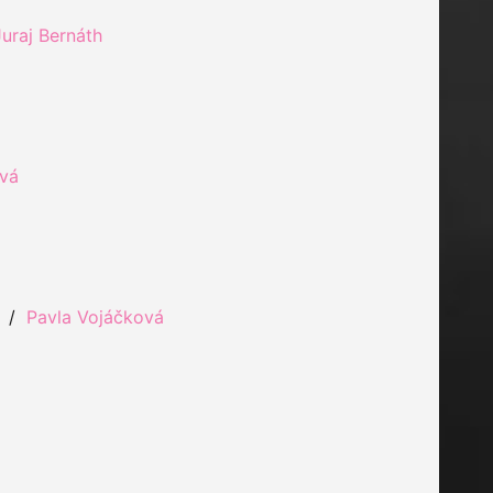
Juraj Bernáth
ová
/
Pavla Vojáčková