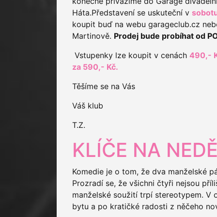
konečně přivážíme do Garage divadeln
Háta.Představení se uskuteční v
sobotu
koupit buď na webu garageclub.cz neb
Martinově.
Prodej bude probíhat od P
Vstupenky lze koupit v cenách
490,- 
za 590,- Kč.
Těšíme se na Vás
Váš klub
T.Z.
KLÍČE NA NEDĚ
Komedie je o tom, že dva manželské p
Prozradí se, že všichni čtyři nejsou příl
manželské soužití trpí stereotypem. V o
bytu a po kratičké radosti z něčeho no