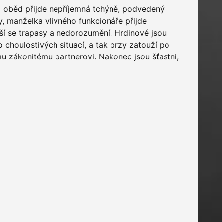
na oběd přijde nepříjemná tchýně, podvedený
y, manželka vlivného funkcionáře přijde
rší se trapasy a nedorozumění. Hrdinové jsou
o choulostivých situací, a tak brzy zatouží po
u zákonitému partnerovi. Nakonec jsou šťastni,