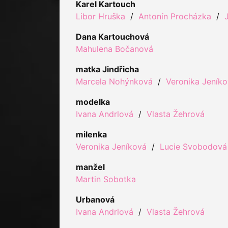
Karel Kartouch
Libor Hruška
/
Antonín Procházka
/
Dana Kartouchová
Mahulena Bočanová
matka Jindřicha
Marcela Nohýnková
/
Veronika Jeník
modelka
Ivana Andrlová
/
Vlasta Žehrová
milenka
Veronika Jeníková
/
Lucie Svobodová
manžel
Martin Sobotka
Urbanová
Ivana Andrlová
/
Vlasta Žehrová