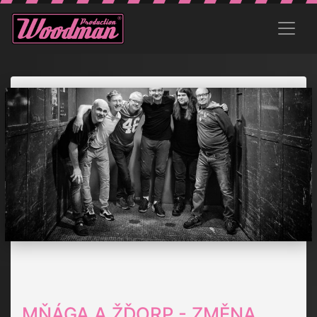
MŇÁGA A ŽĎORP - ZMĚNA