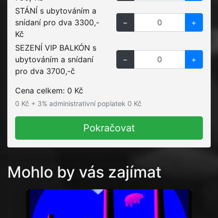
STÁNÍ s ubytováním a
snídaní pro dva 3300,-
−
+
Kč
SEZENÍ VIP BALKÓN s
ubytováním a snídaní
−
+
pro dva 3700,-č
Cena celkem:
0
Kč
0
Kč + 3% administrativní poplatek
0
Kč
Pokračovat
Mohlo by vás zajímat