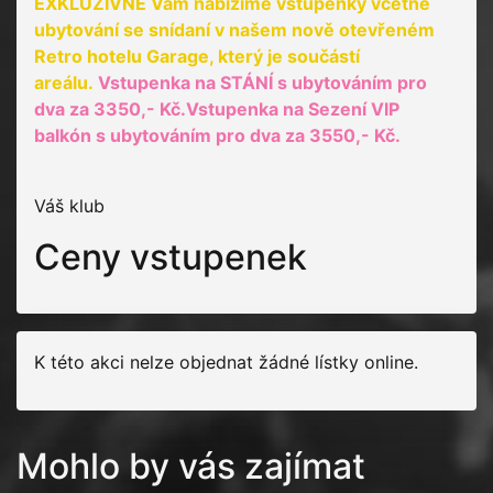
EXKLUZIVNĚ Vám nabízíme vstupenky včetně
ubytování se snídaní v našem nově otevřeném
Retro hotelu Garage, který je součástí
areálu.
Vstupenka na STÁNÍ s ubytováním pro
dva za 3350,- Kč.Vstupenka na Sezení VIP
balkón s ubytováním pro dva za 3550,- Kč.
Váš klub
Ceny vstupenek
K této akci nelze objednat žádné lístky online.
Mohlo by vás zajímat