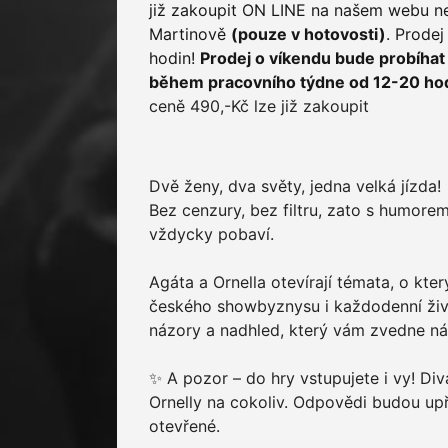
již zakoupit ON LINE na našem webu n
Martinově
(pouze v hotovosti)
. Prode
hodin!
P
rodej o víkendu bude probíhat
během pracovního týdne od 12-20 hod
ceně 490,-Kč lze již zakoupit
Dvě ženy, dva světy, jedna velká jízda! 
Bez cenzury, bez filtru, zato s humorem,
vždycky pobaví.
Agáta a Ornella otevírají témata, o který
českého showbyznysu i každodenní život
názory a nadhled, který vám zvedne ná
✨ A pozor – do hry vstupujete i vy! Di
Ornelly na cokoliv. Odpovědi budou u
otevřené.