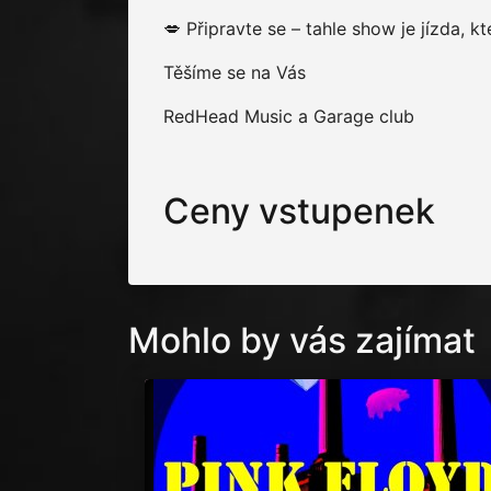
💋 Připravte se – tahle show je jízda, kt
Těšíme se na Vás
RedHead Music a Garage club
Ceny vstupenek
Mohlo by vás zajímat