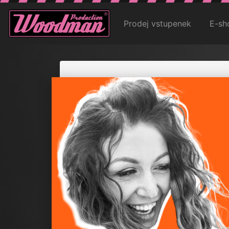
Prodej vstupenek
E-sh