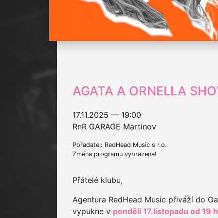
AGATA A ORNELLA SH
17.11.2025 — 19:00
RnR GARAGE Martinov
Pořadatel: RedHead Music s r.o.
Změna programu vyhrazena!
Přátelé klubu,
Agentura RedHead Music přiváží do G
vypukne v
pondělí 17.listopadu od 19 