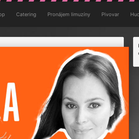
op
Catering
Pronájem limuzíny
Pivovar
Hud