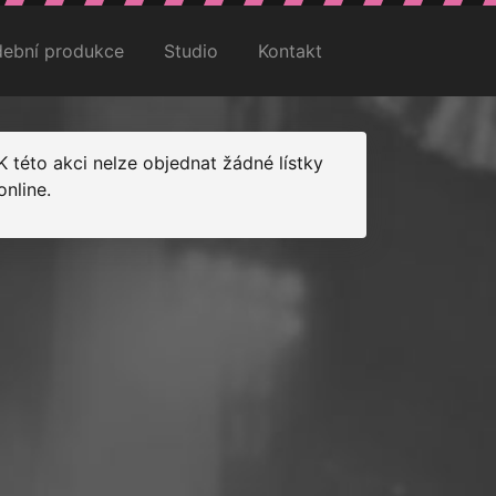
ební produkce
Studio
Kontakt
K této akci nelze objednat žádné lístky
online.