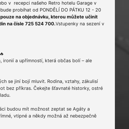
ebo v recepci našeho Retro hotelu Garage v
j bude probíhat od PONDĚLÍ DO PÁTKU 12 - 20
 pouze na objednávku, kterou můžete učinit
in na čísle 725 524 700.
Vstupenky na sezení v
🔥
 ironií a upřímností, která občas bolí – ale
ch se jiní bojí mluvit. Rodina, vztahy, zákulisí
 bez příkras. Čekejte šťavnaté historky, ostré
ladu.
váci budou mít možnost zeptat se Agáty a
přímné, vtipné a někdy možná až nebezpečně