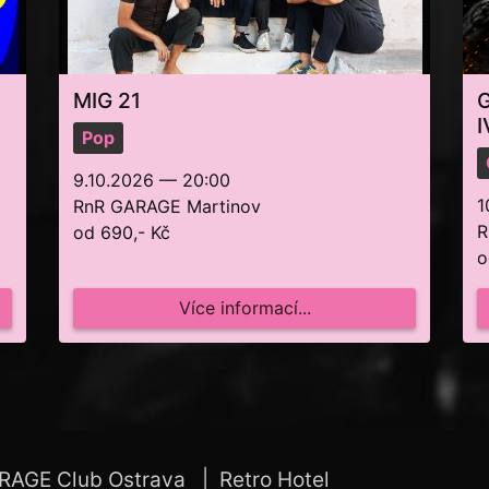
MIG 21
I
Pop
9.10.2026 — 20:00
1
RnR GARAGE Martinov
R
od 690,- Kč
o
Více informací...
RAGE Club Ostrava
Retro Hotel