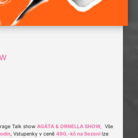
OW
arage Talk show
AGÁTA & ORNELLA SHOW,
Vše
hodin
,
Vstupenky v ceně
490,-kč na Sezení
lze