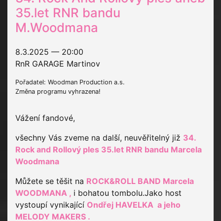
35.let RNR bandu
M.Woodmana
8.3.2025 — 20:00
RnR GARAGE Martinov
Pořadatel: Woodman Production a.s.
Změna programu vyhrazena!
Vážení fandové,
všechny Vás zveme na další, neuvěřitelný již
34.
Rock and Rollový ples 35.let RNR bandu Marcela
Woodmana
Můžete se těšit na
ROCK&ROLL BAND Marcela
WOODMANA ,
i bohatou tombolu.Jako host
vystoupí vynikající
Ondřej HAVELKA a jeho
MELODY MAKERS .