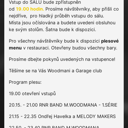
Vstup do SÁLU bude zpřístupněn
od
19.00
hodin.
Prosíme návštěvníky, aby přišli co
nejdříve, pro hladký průběh vstupu do sálu.
Místa jsou očíslována a budete uvedeni obsluhou
ke svým stolům. Šatna bude k dispozici.
Pro všechny návštěvníky bude k dispozici
plesové
menu
v restauraci. Otevřeny budou všechny bary.
Prosíme dbejte pokynů uvedených na vstupence!
Těšíme se na Vás Woodmani a Garage club
Program plesu:
19.00 otevření vstupů
20.15. - 21.00 RNR BAND M.WOODMANA - 1.SÉRIE
21.15 - 22.35 Ondřej Havelka a MELODY MAKERS
22.50. - 23.40 RNR BAND M.WOODMANA