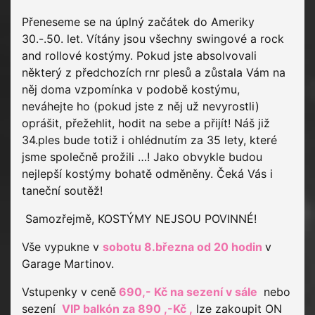
Přeneseme se na úplný začátek do Ameriky
30.-.50. let. Vítány jsou všechny swingové a rock
and rollové kostýmy. Pokud jste absolvovali
některý z předchozích rnr plesů a zůstala Vám na
něj doma vzpomínka v podobě kostýmu,
neváhejte ho (pokud jste z něj už nevyrostli)
oprášit, přežehlit, hodit na sebe a přijít! Náš již
34.ples bude totiž i ohlédnutím za 35 lety, které
jsme společně prožili …! Jako obvykle budou
nejlepší kostýmy bohatě odměněny. Čeká Vás i
taneční soutěž!
Samozřejmě, KOSTÝMY NEJSOU POVINNÉ!
Vše vypukne v
sobotu 8.března od 20 hodin
v
Garage Martinov.
Vstupenky v ceně
690,- Kč na sezení v sále
nebo
sezení
VIP balkón za 890 ,-Kč ,
lze zakoupit ON